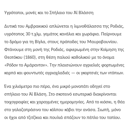
Υγρότοποι, μονές και το Σπήλαιο του Άϊ Βλάσση
Δυτικά του Αμβρακικού απλώνεται η λιμνοθάλασσα της Ροδιάς,
υγρότοπος 30 τ.χλμ. γεμάτος κανάλια και χωράφια. Παίρνουμε
το δρόμο για τη Βίγλα, στους πρόποδες του Μαυροβουνίου.
Φτάνουμε στη μονή της Ροδιάς, αφιερωμένη στην Κοίμηση της
Θεοτόκου (1860), στη θέση παλιού καθολικού με το όνομα
«Ρόδον το Αμάραντον». Την πλαισιώνουν αγριελιές φορτωμένες
καρπό και φουντωτές αγριαχλαδιές — οι γκορτσιές των ντόπιων.
Ένα χιλιόμετρο πιο πέρα, ένα μικρό μονοπάτι οδηγεί στο
σπήλαιο του Άϊ Βλάση. Στο σκοτεινό εσωτερικό διακρίνονται
τοιχογραφίες και χαραγμένες ημερομηνίες. Από το κιόσκι, η θέα
στο γαλαζοπράσινο του κόλπου κόβει την ανάσα. Σιωπή, μόνο
οι ήχοι από τζιτζίκια και πουλιά σπάζουν το πέπλο του τοπίου.