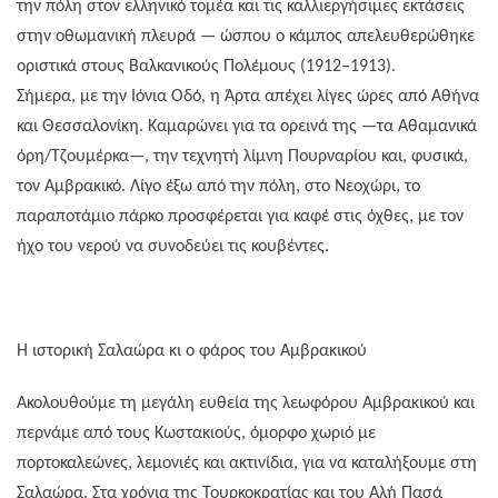
την πόλη στον ελληνικό τομέα και τις καλλιεργήσιμες εκτάσεις
στην οθωμανική πλευρά — ώσπου ο κάμπος απελευθερώθηκε
οριστικά στους Βαλκανικούς Πολέμους (1912–1913).
Σήμερα, με την Ιόνια Οδό, η Άρτα απέχει λίγες ώρες από Αθήνα
και Θεσσαλονίκη. Καμαρώνει για τα ορεινά της —τα Αθαμανικά
όρη/Τζουμέρκα—, την τεχνητή λίμνη Πουρναρίου και, φυσικά,
τον Αμβρακικό. Λίγο έξω από την πόλη, στο Νεοχώρι, το
παραποτάμιο πάρκο προσφέρεται για καφέ στις όχθες, με τον
ήχο του νερού να συνοδεύει τις κουβέντες.
Η ιστορική Σαλαώρα κι ο φάρος του Αμβρακικού
Ακολουθούμε τη μεγάλη ευθεία της λεωφόρου Αμβρακικού και
περνάμε από τους Κωστακιούς, όμορφο χωριό με
πορτοκαλεώνες, λεμονιές και ακτινίδια, για να καταλήξουμε στη
Σαλαώρα. Στα χρόνια της Τουρκοκρατίας και του Αλή Πασά