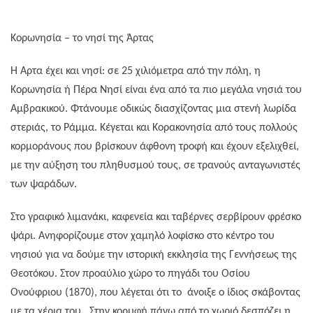
Κορωνησία – το νησί της Άρτας
Η Άρτα έχει και νησί: σε 25 χιλιόμετρα από την πόλη, η
Κορωνησία ή Πέρα Νησί είναι ένα από τα πιο μεγάλα νησιά του
Αμβρακικού. Φτάνουμε οδικώς διασχίζοντας μια στενή λωρίδα
στεριάς, το Ράμμα. Κέγεται και Κορακονησία από τους πολλούς
κορμοράνους που βρίσκουν άφθονη τροφή και έχουν εξελιχθεί,
με την αύξηση του πληθυσμού τους, σε τρανούς ανταγωνιστές
των ψαράδων.
Στο γραφικό λιμανάκι, καφενεία και ταβέρνες σερβίρουν φρέσκο
ψάρι. Ανηφορίζουμε στον χαμηλό λοφίσκο στο κέντρο του
νησιού για να δούμε την ιστορική εκκλησία της Γεννήσεως της
Θεοτόκου. Στον προαύλιο χώρο το πηγάδι του Οσίου
Ονούφριου (1870), που λέγεται ότι το
άνοιξε ο ίδιος σκάβοντας
με τα χέρια του.
Στην κορυφή πάνω από το χωριό δεσπόζει η