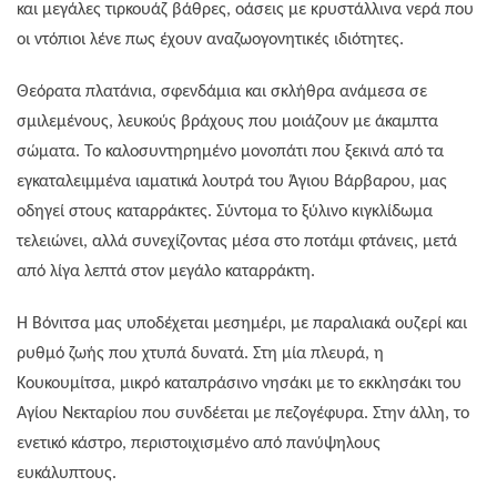
και μεγάλες τιρκουάζ βάθρες, οάσεις με κρυστάλλινα νερά που
οι ντόπιοι λένε πως έχουν αναζωογονητικές ιδιότητες.
Θεόρατα πλατάνια, σφενδάμια και σκλήθρα ανάμεσα σε
σμιλεμένους, λευκούς βράχους που μοιάζουν με άκαμπτα
σώματα. Το καλοσυντηρημένο μονοπάτι που ξεκινά από τα
εγκαταλειμμένα ιαματικά λουτρά του Άγιου Βάρβαρου, μας
οδηγεί στους καταρράκτες. Σύντομα το ξύλινο κιγκλίδωμα
τελειώνει, αλλά συνεχίζοντας μέσα στο ποτάμι φτάνεις, μετά
από λίγα λεπτά στον μεγάλο καταρράκτη.
Η Βόνιτσα μας υποδέχεται μεσημέρι, με παραλιακά ουζερί και
ρυθμό ζωής που χτυπά δυνατά. Στη μία πλευρά, η
Κουκουμίτσα, μικρό καταπράσινο νησάκι με το εκκλησάκι του
Αγίου Νεκταρίου που συνδέεται με πεζογέφυρα. Στην άλλη, το
ενετικό κάστρο, περιστοιχισμένο από πανύψηλους
ευκάλυπτους.