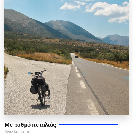
Με ρυθμό πεταλιάς
Εναλλακτικά