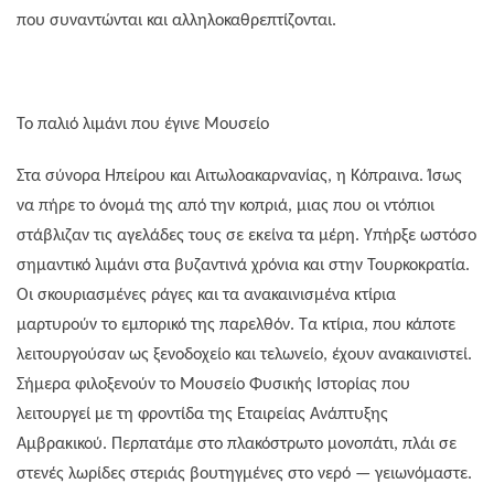
που συναντώνται και αλληλοκαθρεπτίζονται.
Το παλιό λιμάνι που έγινε Μουσείο
Στα σύνορα Ηπείρου και Αιτωλοακαρνανίας, η Κόπραινα. Ίσως
να πήρε το όνομά της από την κοπριά, μιας που οι ντόπιοι
στάβλιζαν τις αγελάδες τους σε εκείνα τα μέρη. Υπήρξε ωστόσο
σημαντικό λιμάνι στα βυζαντινά χρόνια και στην Τουρκοκρατία.
Οι σκουριασμένες ράγες και τα ανακαινισμένα κτίρια
μαρτυρούν το εμπορικό της παρελθόν. Τα κτίρια, που κάποτε
λειτουργούσαν ως ξενοδοχείο και τελωνείο, έχουν ανακαινιστεί.
Σήμερα φιλοξενούν το Μουσείο Φυσικής Ιστορίας που
λειτουργεί με τη φροντίδα της Εταιρείας Ανάπτυξης
Αμβρακικού. Περπατάμε στο πλακόστρωτο μονοπάτι, πλάι σε
στενές λωρίδες στεριάς βουτηγμένες στο νερό — γειωνόμαστε.