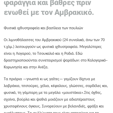
φαράγγια και βάθρες πριν
ενωθεί με τον Αμβρακικό.
Φυσικά ιχθυοτροφεία και βασίλεια των πουλιών
Οι λιμνοθάλασσες του Αμβρακικού (24 συνολικά, άνω των 70
τ.χλμ.) λειτουργούν ως φυσικά ιχθυοτροφεία. Μεγαλύτερες
είναι η Λογαρού, το Τσουκαλιό και η Ροδιά. Εδώ
δραστηριοποιούνται συνεταιρισμοί ψαράδων: στο Καλογερικό–
Κορωνησία και στην Ανέζα.
Τα πριάρια —γνωστά κι ως γαΐτες— γεμίζουν δίχτυα με
λαβράκια, τσιπούρες, χέλια, κέφαλους, γλώσσες, σαρδέλες και,
φυσικά, τη γάμπαρη με τα μεγάλα «μουστάκια».Στις όχθες,
σχοίνα, βούρλα και ψαθιά μοιάζουν με αδιαπέραστους
χρυσαφένιους όγκους. Συνορεύουν με βελανιδιές, φράξα και