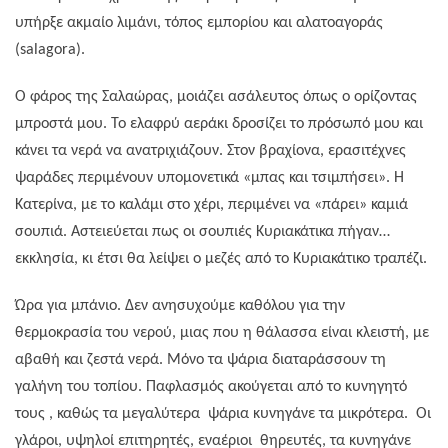
υπήρξε ακμαίο λιμάνι, τόπος εμπορίου και αλατοαγοράς
(salagora).
Ο φάρος της Σαλαώρας, μοιάζει ασάλευτος όπως ο ορίζοντας
μπροστά μου. Το ελαφρύ αεράκι δροσίζει το πρόσωπό μου και
κάνει τα νερά να ανατριχιάζουν. Στον βραχίονα, ερασιτέχνες
ψαράδες περιμένουν υπομονετικά «μπας και τσιμπήσει». Η
Κατερίνα, με το καλάμι στο χέρι, περιμένει να «πάρει» καμιά
σουπιά. Αστειεύεται πως οι σουπιές Κυριακάτικα πήγαν…
εκκλησία, κι έτσι θα λείψει ο μεζές από το Κυριακάτικο τραπέζι.
Ώρα για μπάνιο. Δεν ανησυχούμε καθόλου για την
θερμοκρασία του νερού, μιας που η θάλασσα είναι κλειστή, με
αβαθή και ζεστά νερά. Μόνο τα ψάρια διαταράσσουν τη
γαλήνη του τοπίου. Παφλασμός ακούγεται από το κυνηγητό
τους , καθώς τα μεγαλύτερα
ψάρια κυνηγάνε τα μικρότερα.
Οι
γλάροι, υψηλοί επιτηρητές, εναέριοι
θηρευτές, τα κυνηγάνε