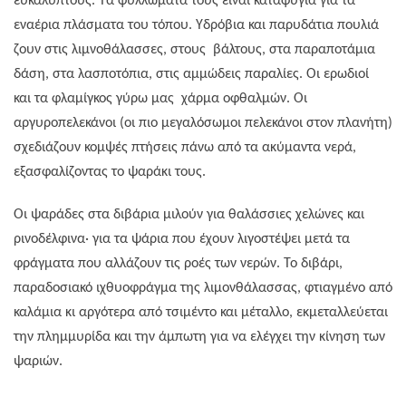
ευκάλυπτους. Τα φυλλώματα τους είναι καταφύγια για τα
εναέρια πλάσματα του τόπου. Υδρόβια και παρυδάτια πουλιά
ζουν στις λιμνοθάλασσες, στους
βάλτους, στα παραποτάμια
δάση, στα λασποτόπια, στις αμμώδεις παραλίες. Οι ερωδιοί
και τα φλαμίγκος γύρω μας
χάρμα οφθαλμών. Οι
αργυροπελεκάνοι (οι πιο μεγαλόσωμοι πελεκάνοι στον πλανήτη)
σχεδιάζουν κομψές πτήσεις πάνω από τα ακύμαντα νερά,
εξασφαλίζοντας το ψαράκι τους.
Οι ψαράδες στα διβάρια μιλούν για θαλάσσιες χελώνες και
ρινοδέλφινα· για τα ψάρια που έχουν λιγοστέψει μετά τα
φράγματα που αλλάζουν τις ροές των νερών. Το διβάρι,
παραδοσιακό ιχθυοφράγμα της λιμονθάλασσας, φτιαγμένο από
καλάμια κι αργότερα από τσιμέντο και μέταλλο, εκμεταλλεύεται
την πλημμυρίδα και την άμπωτη για να ελέγχει την κίνηση των
ψαριών.