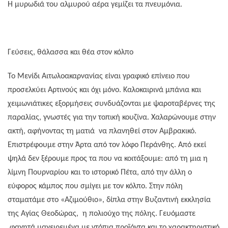
Η μυρωδιά του αλμυρού αέρα γεμίζει τα πνευμόνια.
Γεύσεις, θάλασσα και θέα στον κόλπο
Το Μενίδι Αιτωλοακαρνανίας είναι γραφικό επίνειο που
προσελκύει Αρτινούς και όχι μόνο. Καλοκαιρινά μπάνια και
χειμωνιάτικες εξορμήσεις συνδυάζονται με ψαροταβέρνες της
παραλίας, γνωστές για την τοπική κουζίνα. Χαλαρώνουμε στην
ακτή, αφήνοντας τη ματιά
να πλανηθεί στον Αμβρακικό.
Επιστρέφουμε στην Άρτα από τον λόφο Περάνθης. Από εκεί
ψηλά δεν ξέρουμε προς τα που να κοιτάξουμε: από τη μια η
λίμνη Πουρναρίου και το ιστορικό Πέτα, από την άλλη ο
εύφορος κάμπος που σμίγει με τον κόλπο. Στην πόλη
σταματάμε στο «Αζιμούθιο», δίπλα στην Βυζαντινή εκκλησία
της Αγίας Θεοδώρας,
η πολιούχο της πόλης. Γευόμαστε
φαγητά μαγειρεμένα με ντόπια προϊόντα και το χαρακτηριστικό