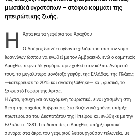
μωσαϊκά υγροτόπων – ατόφιο κομμάτι της
ηπειρώτικης ζωής.
Η
Άρτα και τα γεφύρια του Άραχθου
Ο Λούρος διανύει ογδόντα χιλιόμετρα από τον νομό
Ιωαννίνων ώσπου να ενωθεί με τον Αμβρακικό, ενώ ο ορμητικός
Άραχθος περνά 55 γεφύρια πριν χυθεί στον κόλπο. Ανάμεσά
τους, το μεγαλύτερο μονότοξο γεφύρι της Ελλάδας, της Πλάκας
—κατέρρευσε το 2015 και αναστηλώθηκε— και, φυσικά, το
ξακουστό Γεφύρι της Άρτας.
Η Άρτα, ήσυχη και ανερχόμενη τουριστικά, είναι χτισμένη στη
θέση της αρχαίας Αμβρακίας. Στα βυζαντινά χρόνια υπήρξε
πρωτεύουσα του Δεσποτάτου της Ηπείρου και ενώθηκε με την
Ελλάδα το 1881. Για δεκαετίες ο Άραχθος υπήρξε φυσικό
σύνορο: στα άκρα του γεφυριού λειτουργούσαν τελωνεία, με