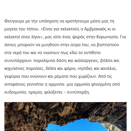
Φεύγουμε με την υπόσχεση να κρατήσουμε μέσα μας τη
μαγεία του τόπου. «Είναι για εκλεκτούς ο Αμβρακικός κι οι
εκλεκτοί είναι λίγοι», μας είπε ένας ψαράς στην Κορωνησία. Για
όσους μπορούν να μυηθούν στην αύρα του, να βαπτιστούν
στα νερά του και να νιώσουν πως εδώ τα αντίθετα
συνυπάρχουν: παραλίμνια δάση και καλλιέργειες, βάλτοι και
κοχυλένιες παραλίες, δέλτα και φάροι, νησίδες και κανάλια,
γεφύρια που ενώνουν και ρέματα που χωρίζουν. Από τις
αντιφάσεις γεννιέται η αρμονία∙ μια αρμονία φτιαγμένη από
ευδαιμονία, ηρεμία, φιλοξενία – συνύπαρξη.