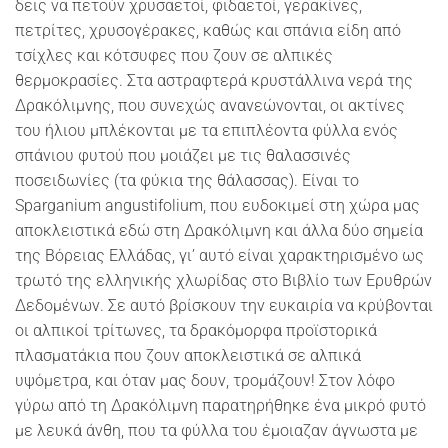
δεις να πετούν χρυσαετοί, φιδαετοί, γερακίνες,
πετρίτες, χρυσογέρακες, καθώς και σπάνια είδη από
τσίχλες και κότσυφες που ζουν σε αλπικές
θερμοκρασίες. Στα αστραφτερά κρυστάλλινα νερά της
Δρακόλιμνης, που συνεχώς ανανεώνονται, οι ακτίνες
του ήλιου μπλέκονται με τα επιπλέοντα φύλλα ενός
σπάνιου φυτού που μοιάζει με τις θαλασσινές
ποσειδωνίες (τα φύκια της θάλασσας). Είναι το
Sparganium angustifolium, που ευδοκιμεί στη χώρα μας
αποκλειστικά εδώ στη Δρακόλιμνη και άλλα δύο σημεία
της Βόρειας Ελλάδας, γι’ αυτό είναι χαρακτηρισμένο ως
τρωτό της ελληνικής χλωρίδας στο Βιβλίο των Ερυθρών
Δεδομένων. Σε αυτό βρίσκουν την ευκαιρία να κρύβονται
οι αλπικοί τρίτωνες, τα δρακόμορφα προϊστορικά
πλασματάκια που ζουν αποκλειστικά σε αλπικά
υψόμετρα, και όταν μας δουν, τρομάζουν! Στον λόφο
γύρω από τη Δρακόλιμνη παρατηρήθηκε ένα μικρό φυτό
με λευκά άνθη, που τα φύλλα του έμοιαζαν άγνωστα με