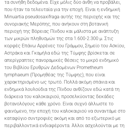
τα συνήθη δεδομένα. Είχε μόλις δύο άνθη να προβάλει,
που ήταν τα τελευταία για την εποχή. Είναι η ενδημική
Minuartia pseudosaxifraga αυτής της περιοχής και της
συνοριακής Μερόπης, που ανήκουν στη βοτανική
περιοχή της Βόρειας Πίνδου και μάλιστα με ανάπτυξη
των μικρών πληθυσμών της στα 1.600-2.300 μ. Στις
κορφές Επάνω Αρρένες του Γράμμου, Σημείο του Ασκίου,
Αστράκα και Γκαμήλα εδώ της Τύμφης βρίσκεται σε
απερίγραπτες πανοραμικές θέσεις το μικρό ενδημικό
του Βιβλίου Ερυθρών Δεδομένων Prometheum
tymphaeum (Προμηθέας της Τύμφης), που είναι
χαρακτηρισμένο ως τρωτό. Πολλά ακόμη σπάνια και
ενδημικά λουλούδια της Πίνδου ανθίζουν εδώ κατά τη
διάρκεια του καλοκαιριού, προσελκύοντας δεκάδες
βοτανολόγους κάθε χρόνο. Είναι συχνό άλλωστε το
φαινόμενο, την εποχή του καλοκαιριού να συναντάμε στο
καταφύγιο συντροφιές ακόμη και από το εξωτερικό με
περιβαλλοντικά ενδιαφέροντα. Άλλοι ασχολούνται με τη