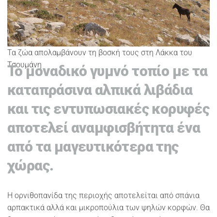
Τα ζώα απολαμβάνουν τη βοσκή τους στη Λάκκα του
Τσουμάνη
Το μοναδικό γυμνό τοπίο με τα
καταπράσινα αλπικά λιβάδια
και τις εντυπωσιακές κορυφές
αποτελεί αναμφισβήτητα ένα
από τα μαγευτικότερα της
χώρας.
Η ορνιθοπανίδα της περιοχής αποτελείται από σπάνια
αρπακτικά αλλά και μικροπούλια των ψηλών κορφών. Θα