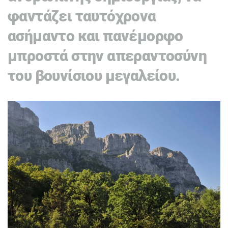
φαντάζει ταυτόχρονα
ασήμαντο και πανέμορφο
μπροστά στην απεραντοσύνη
του βουνίσιου μεγαλείου.