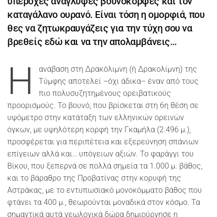
υπέροχες ανάγλυφες βουνοκορφές και τον
καταγάλανο ουρανό. Είναι τόση η ομορφιά, που
θες να ζητωκραυγάζεις για την τύχη σου να
βρεθείς εδώ και να την απολαμβάνεις…
Η
ανάβαση στη Δρακόλιμνη (ή Δρακολίμνη) της
Τύμφης αποτελεί –όχι άδικα– έναν από τους
πιο πολυσυζητημένους ορειβατικούς
προορισμούς. Το βουνό, που βρίσκεται στη 6η θέση σε
υψόμετρο στην κατάταξη των ελληνικών ορεινών
όγκων, με υψηλότερη κορφή την Γκαμήλα (2.496 μ.),
προσφέρεται για περιπέτεια και εξερεύνηση σπάνιων
επίγειων αλλά και… υπόγειων αξιών. Το φαράγγι του
Βίκου, που ξεπερνά σε πολλά σημεία τα 1.000 μ. βάθος,
και το βάραθρο της Προβατίνας στην κορυφή της
Αστράκας, με το εντυπωσιακό μονοκόμματο βάθος που
φτάνει τα 400 μ., θεωρούνται μοναδικά στον κόσμο. Τα
σημαντικά αυτά γεωλογικά δώρα δημιούργησε η