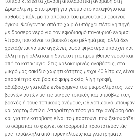
τοπίου κι έπειτα χαλαρή απολαυστική ανάβαση στη
Δρακόλιμνη. Επιστροφή για γεύμα στο καταφύγιο και
κάθοδος πάλι με τα απόσκια του μαγευτικού ορεινού
όγκου. Φεύγοντας από το χωριό υπάρχει πέτρινη πηγή
με δροσερό νερό για τον εφοδιασμό παγουριού ενάμισι
λίτρου, που είναι το βασικότερο μέλημά μας, αλλά δεν
χρειάζεται να μας αγχώνει, αφού ψηλότερα υπάρχει και
άλλη πηγή αλλά και η δυνατότητα προμήθειας νερού και
από το καταφύγιο. Στις καλοκαιρινές αναβάσεις, στο
μικρό μας σακίδιο χωρητικότητας μέχρι 40 λίτρων, είναι
απαραίτητο ένα βασικό φαρμακείο, λίγη τροφή,
αδιάβροχο για κάθε ενδεχόμενο του μικροκλίματος των
βουνών αυτών με τις μικρές τοπικές και απρόβλεπτες
βροχές ή τους τοπικούς ανέμους, φθινοπωρινό μπουφάν
και χαρτομάντιλα. Απαραίτητο τόσο για την ανάβαση όσο
και για την κατάβαση είναι το μπαστούνι, που ξεκουράζει
το σώμα και το φέρνει σε ισορροπία προστατεύοντάς
μας παράλληλα από παρεκκλίσεις και γλιστρήματα.