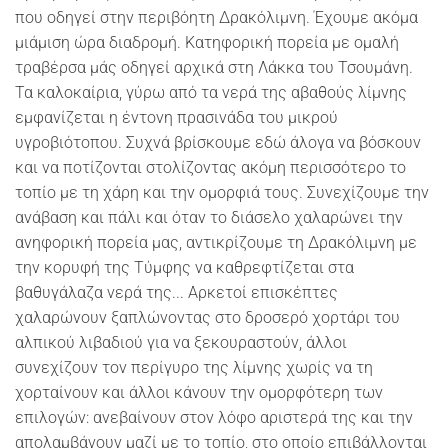
που οδηγεί στην περιβόητη Δρακόλιμνη. Έχουμε ακόμα
μιάμιση ώρα διαδρομή. Κατηφορική πορεία με ομαλή
τραβέρσα μάς οδηγεί αρχικά στη Λάκκα του Τσουμάνη.
Τα καλοκαίρια, γύρω από τα νερά της αβαθούς λίμνης
εμφανίζεται η έντονη πρασινάδα του μικρού
υγροβιότοπου. Συχνά βρίσκουμε εδώ άλογα να βόσκουν
και να ποτίζονται στολίζοντας ακόμη περισσότερο το
τοπίο με τη χάρη και την ομορφιά τους. Συνεχίζουμε την
ανάβαση και πάλι και όταν το διάσελο χαλαρώνει την
ανηφορική πορεία μας, αντικρίζουμε τη Δρακόλιμνη με
την κορυφή της Τύμφης να καθρεφτίζεται στα
βαθυγάλαζα νερά της... Αρκετοί επισκέπτες
χαλαρώνουν ξαπλώνοντας στο δροσερό χορτάρι του
αλπικού λιβαδιού για να ξεκουραστούν, άλλοι
συνεχίζουν τον περίγυρο της λίμνης χωρίς να τη
χορταίνουν και άλλοι κάνουν την ομορφότερη των
επιλογών: ανεβαίνουν στον λόφο αριστερά της και την
απολαμβάνουν μαζί με το τοπίο, στο οποίο επιβάλλονται