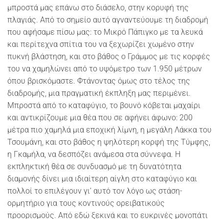
μπροστά μας επάνω στο διάσελο, στην κορυφή της
πλαγιάς. Από το σημείο αυτό αγναντεύουμε τη διαδρομή
που αφήσαμε πίσω μας: το Μικρό Πάπιγκο με τα λευκά
και περίτεχνα σπίτια του να ξεχωρίζει χωμένο στην
πυκνή βλάστηση, και στο βάθος ο Γράμμος με τις κορφές
του να χαμηλώνει από το υψόμετρο των 1.950 μέτρων
όπου βρισκόμαστε. Φτάνοντας όμως στο τέλος της
διαδρομής, μια πραγματική έκπληξη μας περιμένει.
Μπροστά από το καταφύγιο, το βουνό κόβεται μαχαίρι
και αντικρίζουμε μια θέα που σε αφήνει άφωνο: 200
μέτρα πιο χαμηλά μια εποχική λίμνη, η μεγάλη Λάκκα του
Τσουμάνη, και στο βάθος η ψηλότερη κορφή της Τύμφης,
η Γκαμήλα, να δεσπόζει ανάμεσα στα σύννεφα. Η
εκπληκτική θέα σε συνδυασμό με τη δυνατότητα
διαμονής δίνει μια ιδιαίτερη αίγλη στο καταφύγιο και
πολλοί το επιλέγουν γι’ αυτό τον λόγο ως στάση-
ορμητήριο για τους κοντινούς ορειβατικούς
προορισμούς. Από εδώ ξεκινά και το ευκρινές μονοπάτι