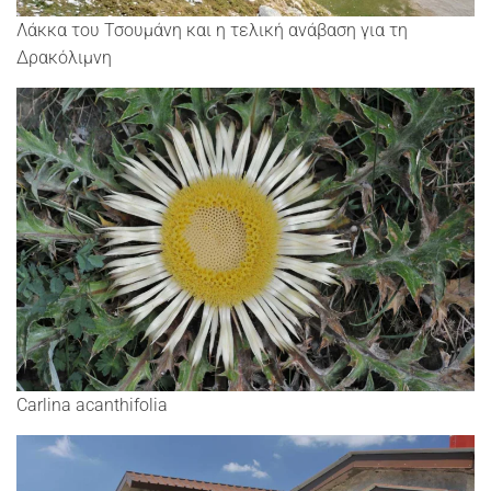
Λάκκα του Τσουμάνη και η τελική ανάβαση για τη
Δρακόλιμνη
Carlina acanthifolia