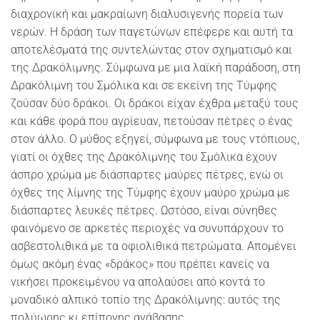
διαχρονική και μακραίωνη διαλυσιγενής πορεία των
νερών. Η δράση των παγετώνων επέφερε και αυτή τα
αποτελέσματά της συντελώντας στον σχηματισμό και
της Δρακόλιμνης. Σύμφωνα με μια λαϊκή παράδοση, στη
Δρακόλιμνη του Σμόλικα και σε εκείνη της Τύμφης
ζούσαν δύο δράκοι. Οι δράκοι είχαν έχθρα μεταξύ τους
και κάθε φορά που αγρίευαν, πετούσαν πέτρες ο ένας
στον άλλο. Ο μύθος εξηγεί, σύμφωνα με τους ντόπιους,
γιατί οι όχθες της Δρακόλιμνης του Σμόλικα έχουν
άσπρο χρώμα με διάσπαρτες μαύρες πέτρες, ενώ οι
όχθες της λίμνης της Τύμφης έχουν μαύρο χρώμα με
διάσπαρτες λευκές πέτρες. Ωστόσο, είναι σύνηθες
φαινόμενο σε αρκετές περιοχές να συνυπάρχουν το
ασβεστολιθικά με τα οφιολιθικά πετρώματα. Απομένει
όμως ακόμη ένας «δράκος» που πρέπει κανείς να
νικήσει προκειμένου να απολαύσει από κοντά το
μοναδικό αλπικό τοπίο της Δρακόλιμνης: αυτός της
πολύωρης κι επίπονης ανάβασης…